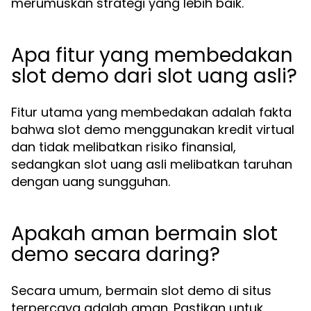
merumuskan strategi yang lebih baik.
Apa fitur yang membedakan
slot demo dari slot uang asli?
Fitur utama yang membedakan adalah fakta
bahwa slot demo menggunakan kredit virtual
dan tidak melibatkan risiko finansial,
sedangkan slot uang asli melibatkan taruhan
dengan uang sungguhan.
Apakah aman bermain slot
demo secara daring?
Secara umum, bermain slot demo di situs
terpercaya adalah aman. Pastikan untuk