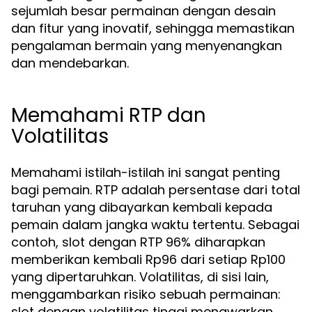
sejumlah besar permainan dengan desain
dan fitur yang inovatif, sehingga memastikan
pengalaman bermain yang menyenangkan
dan mendebarkan.
Memahami RTP dan
Volatilitas
Memahami istilah-istilah ini sangat penting
bagi pemain. RTP adalah persentase dari total
taruhan yang dibayarkan kembali kepada
pemain dalam jangka waktu tertentu. Sebagai
contoh, slot dengan RTP 96% diharapkan
memberikan kembali Rp96 dari setiap Rp100
yang dipertaruhkan. Volatilitas, di sisi lain,
menggambarkan risiko sebuah permainan:
slot dengan volatilitas tinggi menawarkan