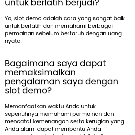
untuk berlatih berjudi?
Ya, slot demo adalah cara yang sangat baik
untuk berlatih dan memahami berbagai
permainan sebelum bertaruh dengan uang
nyata.
Bagaimana saya dapat
memaksimalkan
pengalaman saya dengan
slot demo?
Memanfaatkan waktu Anda untuk
sepenuhnya memahami permainan dan
mencatat kemenangan serta kerugian yang
Anda alami dapat membantu Anda