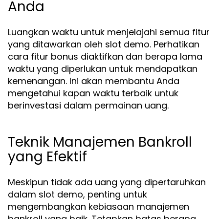
Anda
Luangkan waktu untuk menjelajahi semua fitur
yang ditawarkan oleh slot demo. Perhatikan
cara fitur bonus diaktifkan dan berapa lama
waktu yang diperlukan untuk mendapatkan
kemenangan. Ini akan membantu Anda
mengetahui kapan waktu terbaik untuk
berinvestasi dalam permainan uang.
Teknik Manajemen Bankroll
yang Efektif
Meskipun tidak ada uang yang dipertaruhkan
dalam slot demo, penting untuk
mengembangkan kebiasaan manajemen
bankroll yang baik. Tetapkan batas berapa