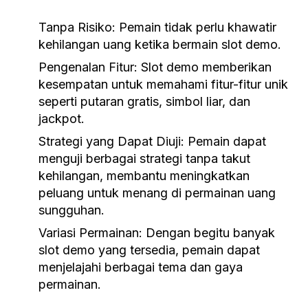
Tanpa Risiko:
Pemain tidak perlu khawatir
kehilangan uang ketika bermain slot demo.
Pengenalan Fitur:
Slot demo memberikan
kesempatan untuk memahami fitur-fitur unik
seperti putaran gratis, simbol liar, dan
jackpot.
Strategi yang Dapat Diuji:
Pemain dapat
menguji berbagai strategi tanpa takut
kehilangan, membantu meningkatkan
peluang untuk menang di permainan uang
sungguhan.
Variasi Permainan:
Dengan begitu banyak
slot demo yang tersedia, pemain dapat
menjelajahi berbagai tema dan gaya
permainan.