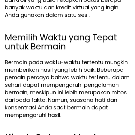
banyak waktu dan kredit virtual yang ingin
Anda gunakan dalam satu sesi.
Memilih Waktu yang Tepat
untuk Bermain
Bermain pada waktu-waktu tertentu mungkin
memberikan hasil yang lebih baik. Beberapa
pemain percaya bahwa waktu tertentu dalam
sehari dapat mempengaruhi pengalaman
bermain, meskipun ini lebih merupakan mitos
daripada fakta. Namun, suasana hati dan
konsentrasi Anda saat bermain dapat
mempengaruhi hasil.