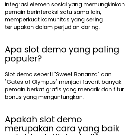
integrasi elemen sosial yang memungkinkan
pemain berinteraksi satu sama lain,
memperkuat komunitas yang sering
terlupakan dalam perjudian daring.
Apa slot demo yang paling
populer?
Slot demo seperti "Sweet Bonanza" dan
"Gates of Olympus" menjadi favorit banyak
pemain berkat grafis yang menarik dan fitur
bonus yang menguntungkan.
Apakah slot demo
merupakan cara yang baik