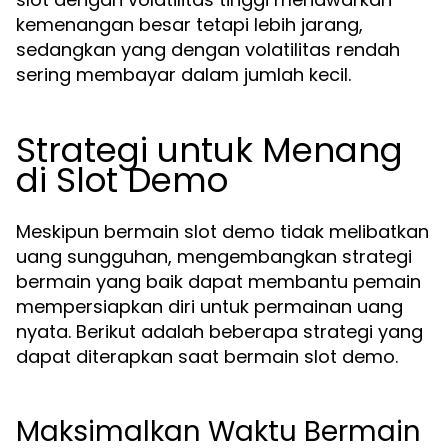
kemenangan besar tetapi lebih jarang,
sedangkan yang dengan volatilitas rendah
sering membayar dalam jumlah kecil.
Strategi untuk Menang
di Slot Demo
Meskipun bermain slot demo tidak melibatkan
uang sungguhan, mengembangkan strategi
bermain yang baik dapat membantu pemain
mempersiapkan diri untuk permainan uang
nyata. Berikut adalah beberapa strategi yang
dapat diterapkan saat bermain slot demo.
Maksimalkan Waktu Bermain