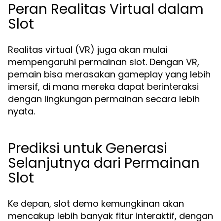
Peran Realitas Virtual dalam
Slot
Realitas virtual (VR) juga akan mulai
mempengaruhi permainan slot. Dengan VR,
pemain bisa merasakan gameplay yang lebih
imersif, di mana mereka dapat berinteraksi
dengan lingkungan permainan secara lebih
nyata.
Prediksi untuk Generasi
Selanjutnya dari Permainan
Slot
Ke depan, slot demo kemungkinan akan
mencakup lebih banyak fitur interaktif, dengan