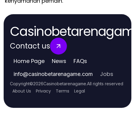
kenyamanan pemain.
Casinobetarenagam
Contact us
Home Page
News
FAQs
Jobs
info
@
casinobetarenagame.com
Copyright
©
2026
Casinobetarenagame
.
All rights reserved
About Us
Privacy
Terms
Legal