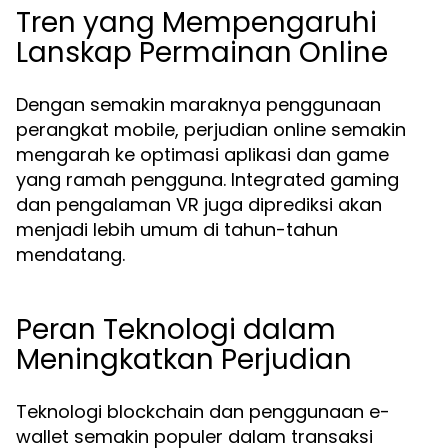
Tren yang Mempengaruhi
Lanskap Permainan Online
Dengan semakin maraknya penggunaan
perangkat mobile, perjudian online semakin
mengarah ke optimasi aplikasi dan game
yang ramah pengguna. Integrated gaming
dan pengalaman VR juga diprediksi akan
menjadi lebih umum di tahun-tahun
mendatang.
Peran Teknologi dalam
Meningkatkan Perjudian
Teknologi blockchain dan penggunaan e-
wallet semakin populer dalam transaksi