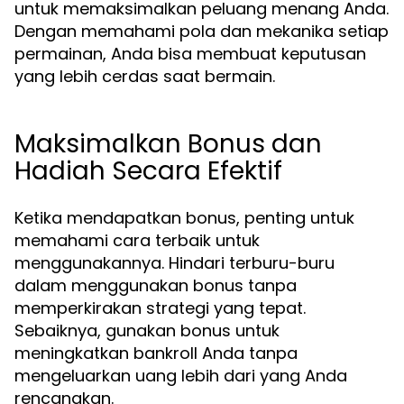
untuk memaksimalkan peluang menang Anda.
Dengan memahami pola dan mekanika setiap
permainan, Anda bisa membuat keputusan
yang lebih cerdas saat bermain.
Maksimalkan Bonus dan
Hadiah Secara Efektif
Ketika mendapatkan bonus, penting untuk
memahami cara terbaik untuk
menggunakannya. Hindari terburu-buru
dalam menggunakan bonus tanpa
memperkirakan strategi yang tepat.
Sebaiknya, gunakan bonus untuk
meningkatkan bankroll Anda tanpa
mengeluarkan uang lebih dari yang Anda
rencanakan.