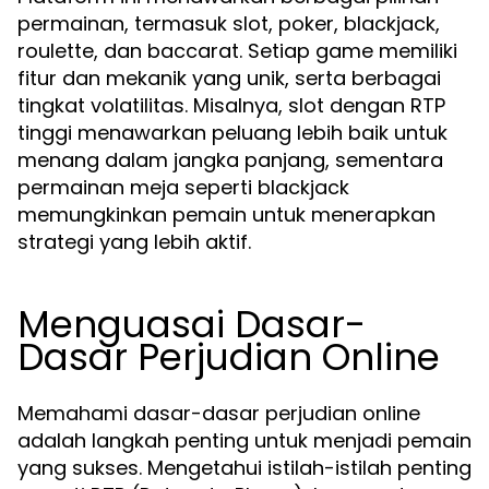
permainan, termasuk slot, poker, blackjack,
roulette, dan baccarat. Setiap game memiliki
fitur dan mekanik yang unik, serta berbagai
tingkat volatilitas. Misalnya, slot dengan RTP
tinggi menawarkan peluang lebih baik untuk
menang dalam jangka panjang, sementara
permainan meja seperti blackjack
memungkinkan pemain untuk menerapkan
strategi yang lebih aktif.
Menguasai Dasar-
Dasar Perjudian Online
Memahami dasar-dasar perjudian online
adalah langkah penting untuk menjadi pemain
yang sukses. Mengetahui istilah-istilah penting