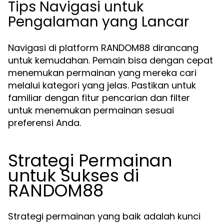
Tips Navigasi untuk
Pengalaman yang Lancar
Navigasi di platform RANDOM88 dirancang
untuk kemudahan. Pemain bisa dengan cepat
menemukan permainan yang mereka cari
melalui kategori yang jelas. Pastikan untuk
familiar dengan fitur pencarian dan filter
untuk menemukan permainan sesuai
preferensi Anda.
Strategi Permainan
untuk Sukses di
RANDOM88
Strategi permainan yang baik adalah kunci