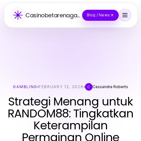
Casinobetarenagame
Blog / News
GAMBLING
FEBRUARY 12, 2026
Cassandra Roberts
C
Strategi Menang untuk
RANDOM88: Tingkatkan
Keterampilan
Permainan Online