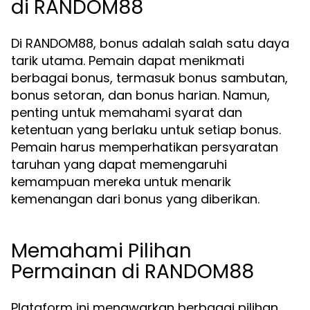
di RANDOM88
Di RANDOM88, bonus adalah salah satu daya
tarik utama. Pemain dapat menikmati
berbagai bonus, termasuk bonus sambutan,
bonus setoran, dan bonus harian. Namun,
penting untuk memahami syarat dan
ketentuan yang berlaku untuk setiap bonus.
Pemain harus memperhatikan persyaratan
taruhan yang dapat memengaruhi
kemampuan mereka untuk menarik
kemenangan dari bonus yang diberikan.
Memahami Pilihan
Permainan di RANDOM88
Plataform ini menawarkan berbagai pilihan