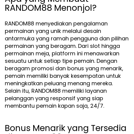
RANDOM88 Menonjol?
RANDOM88 menyediakan pengalaman
permainan yang unik melalui desain
antarmuka yang ramah pengguna dan pilihan
permainan yang beragam. Dari slot hingga
permainan meja, platform ini menawarkan
sesuatu untuk setiap tipe pemain. Dengan
beragam promosi dan bonus yang menarik,
pemain memiliki banyak kesempatan untuk
meningkatkan peluang menang mereka.
Selain itu, RANDOM88 memiliki layanan
pelanggan yang responsif yang siap
membantu pemain kapan saja, 24/7.
Bonus Menarik yang Tersedia